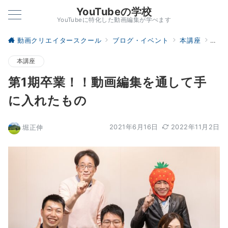
YouTubeの学校
YouTubeに特化した動画編集が学べます
動画クリエイタースクール
ブログ・イベント
本講座
第1
本講座
第1期卒業！！動画編集を通して手
に入れたもの
2021年6月16日
2022年11月2日
堀正伸