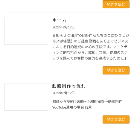
続きを読む
ホーム
2022年9月12日
お知らせ CMMITOMENT 私たちのこだわり ビジ
ネス導線設計のご提案 動画をあくまでビジネス
における目的達成のための手段です。マーケテ
ィング的な視点から、認知、共感、信頼のステ
ップを踏んでお客様の目的を達成するため […]
続きを読む
動画制作の流れ
2022年9月12日
相談から契約 1週間〜2週間 撮影〜動画制作
YouTube運用の場合 各月
続きを読む